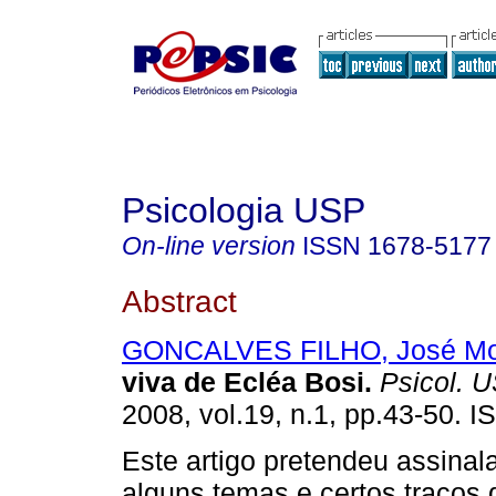
Psicologia USP
On-line version
ISSN
1678-5177
Abstract
GONCALVES FILHO, José Mo
viva de Ecléa Bosi
.
Psicol. 
2008, vol.19, n.1, pp.43-50. 
Este artigo pretendeu assinal
alguns temas e certos traços d