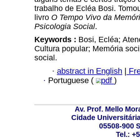
trabalho de Ecléa Bosi. Tom
livro
O Tempo Vivo da Memóri
Psicologia Social
.
Keywords :
Bosi, Ecléa; Aten
Cultura popular; Memória soci
social.
·
abstract in English
|
Fr
·
Portuguese (
pdf
)
Av. Prof. Mello Mor
Cidade Universitári
05508-900 S
Tel.: +