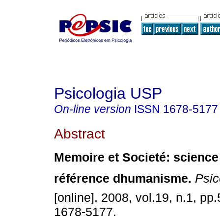
Psicologia USP
On-line version
ISSN
1678-5177
Abstract
Memoire et Societé
:
science
référence dhumanisme
.
Psic
[online]. 2008, vol.19, n.1, p
1678-5177.