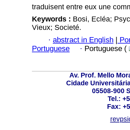
traduisent entre eux une com
Keywords :
Bosi, Ecléa; Psyc
Vieux; Societé.
·
abstract in English
|
Por
Portuguese
·
Portuguese (
Av. Prof. Mello Mor
Cidade Universitári
05508-900 S
Tel.: +
Fax: +
revps