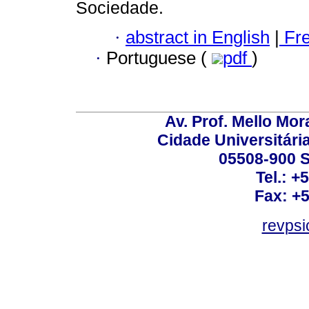
Sociedade.
·
abstract in English
|
Fr
·
Portuguese (
pdf
)
Av. Prof. Mello Mor
Cidade Universitári
05508-900 S
Tel.: +
Fax: +
revps