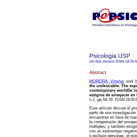
Psicologia USP
On-line version
ISSN
1678-
Abstract
MOREIRA, Virgínia
and
the undesirable
:
The expe
contemporary world
De lo
estigma de envejecer en
n.1, pp.59-79. ISSN 1678-
Este artículo discute el p
partir de una investigació
encuentran en fase de mad
la comprensión del enveje
múltiples, y también estig
con un estereotipo negativ
o excluye personas: el est