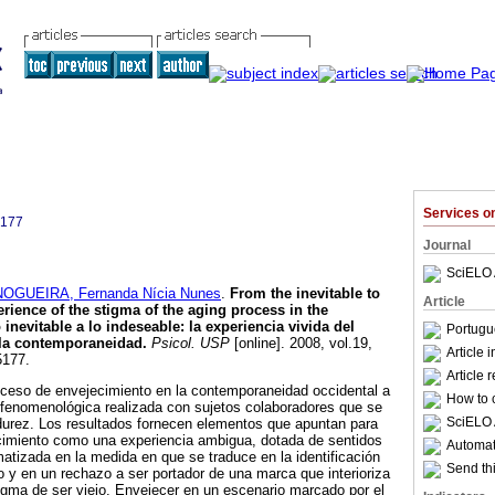
Services 
5177
Journal
SciELO 
NOGUEIRA, Fernanda Nícia Nunes
.
From the inevitable to
Article
rience of the stigma of the aging process in the
 inevitable a lo indeseable
:
la experiencia vivida del
Portugu
 la contemporaneidad
.
Psicol. USP
[online]. 2008, vol.19,
Article 
5177.
Article 
roceso de envejecimiento en la contemporaneidad occidental a
How to c
n fenomenológica realizada con sujetos colaboradores que se
SciELO 
urez. Los resultados fornecen elementos que apuntan para
cimiento como una experiencia ambigua, dotada de sentidos
Automati
matizada en la medida en que se traduce en la identificación
Send thi
o y en un rechazo a ser portador de una marca que interioriza
igma de ser viejo. Envejecer en un escenario marcado por el