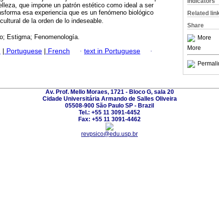
Indicators
belleza, que impone un patrón estético como ideal a ser
ansforma esa experiencia que es un fenómeno biológico
Related lin
cultural de la orden de lo indeseable.
Share
o; Estigma; Fenomenología.
More
More
h
|
Portuguese
|
French
·
text in Portuguese
·
Permali
Av. Prof. Mello Moraes, 1721 - Bloco G, sala 20
Cidade Universitária Armando de Salles Oliveira
05508-900 São Paulo SP - Brazil
Tel.: +55 11 3091-4452
Fax: +55 11 3091-4462
revpsico@edu.usp.br