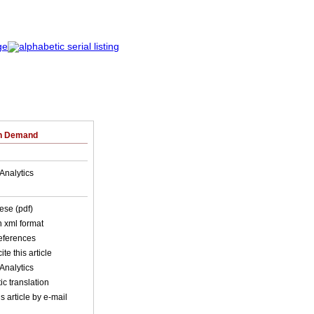
on Demand
Analytics
ese (pdf)
in xml format
references
ite this article
Analytics
c translation
s article by e-mail