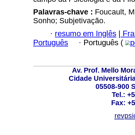
Palavras-chave :
Foucault, M
Sonho; Subjetivação.
·
resumo em Inglês
|
Fra
Português
·
Português (
p
Av. Prof. Mello Mor
Cidade Universitári
05508-900 S
Tel.: +
Fax: +
revps