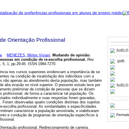
 de Orientação Profissional
SciELO 
de
MENEZES, Mirtes Viviani
.
Mudando de opinião
:
pessoas em condição de re-escolha profissional
.
Rev.
(pdf)
4, 5, 1, pp.29-45. ISSN 1984-7270.
ência nos cursos superiores evidenciam a importância de se
sentes na condição de insatisfação dos indivíduos com a
tas não apenas ao atendimento desta população, mas também
e alta evasão no nível superior. O presente estudo teve por
SciELO 
tamento preliminar da condição de pessoas que se diziam
o profissional, de forma a caracterizar tal população. Os
istados individualmente e suas respostas foram gravadas,
s. Foram observadas quatro condições distintas dos sujeitos
e-escolha profissional. As similaridades e especificidades
ermitiram caracterizar a população amostrada, e viabilizaram
ento e condução de programas de orientação específicos à
Permali
issional.
Orientação profissional; Redirecionamento de carreira.