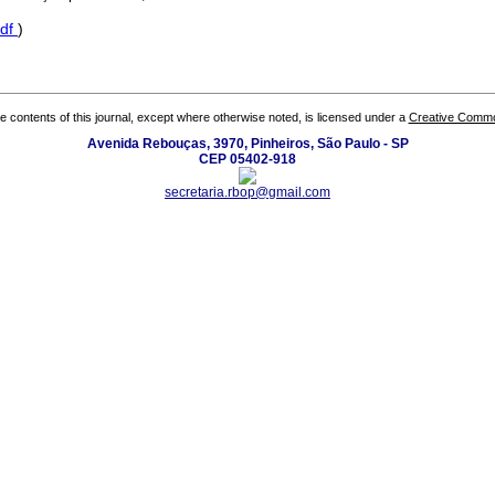
df
)
the contents of this journal, except where otherwise noted, is licensed under a
Creative Common
Avenida Rebouças, 3970, Pinheiros, São Paulo - SP
CEP 05402-918
secretaria.rbop@gmail.com