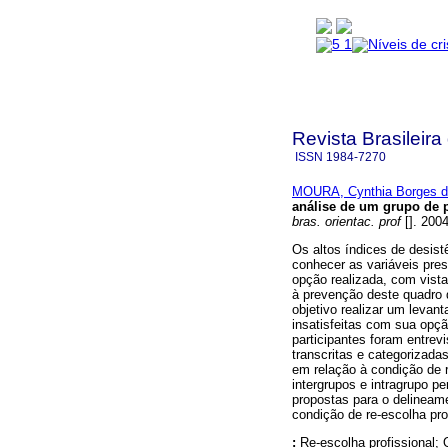
Revista Brasileira
ISSN
1984-7270
MOURA, Cynthia Borges 
análise de um grupo de 
bras. orientac. prof
[]. 200
Os altos índices de desist
conhecer as variáveis pre
opção realizada, com vis
à prevenção deste quadro d
objetivo realizar um levan
insatisfeitas com sua opçã
participantes foram entrev
transcritas e categorizada
em relação à condição de r
intergrupos e intragrupo p
propostas para o delineam
condição de re-escolha prof
:
Re-escolha profissional; 