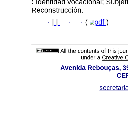
:
Identidad vocacional; Subjeti
Reconstrucción.
·
|
|
·
·
(
pdf
)
All the contents of this jo
under a
Creative 
Avenida Rebouças, 39
CEP
secretar