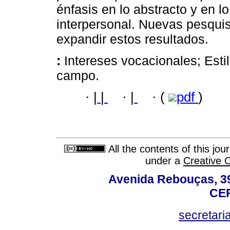
énfasis en lo abstracto y en lo
interpersonal. Nuevas pesquis
expandir estos resultados.
:
Intereses vocacionales; Esti
campo.
·
|
|
·
|
·
(
pdf
)
All the contents of this jo
under a
Creative 
Avenida Rebouças, 39
CEP
secretar