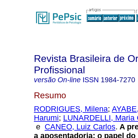
Revista Brasileira de O
Profissional
versão On-line
ISSN
1984-7270
Resumo
RODRIGUES, Milena
;
AYABE,
Harumi
;
LUNARDELLI, Maria Cr
e
CANEO, Luiz Carlos
.
A pr
a aposentadoria
:
o papel do