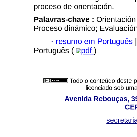
proceso de orientación.
Palavras-chave :
Orientación
Proceso dinámico; Evaluación
·
resumo em Português
|
Português (
pdf
)
Todo o conteúdo deste pe
licenciado sob um
Avenida Rebouças, 39
CEP
secretar