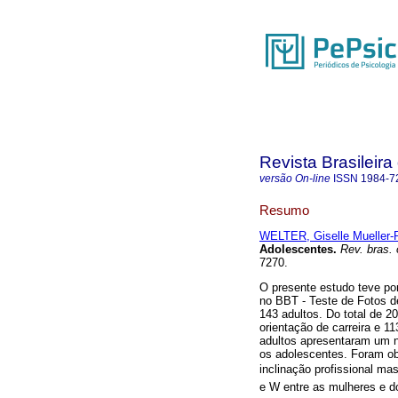
Revista Brasileira
versão On-line
ISSN
1984-7
Resumo
WELTER, Giselle Mueller-
Adolescentes
.
Rev. bras. o
7270.
O presente estudo teve po
no BBT - Teste de Fotos d
143 adultos. Do total de 20
orientação de carreira e 1
adultos apresentaram um n
os adolescentes. Foram obs
inclinação profissional ma
e W entre as mulheres e d