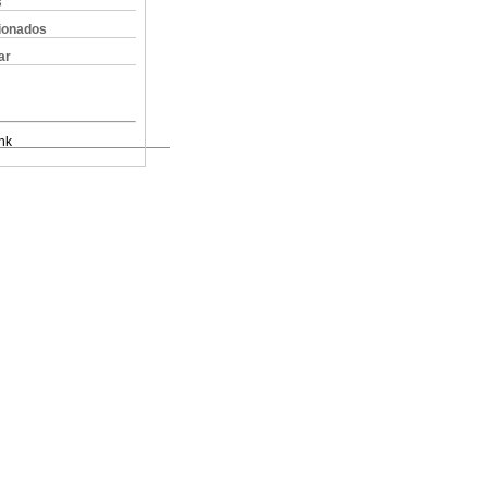
s
cionados
ar
nk