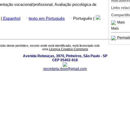
Indicadore
entação vocacional/profissional; Avaliação psicológica de
Links rela
Compartilh
|
Espanhol
·
texto em Português
·
Português (
Mais
Mais
Permali
údo deste periódico, exceto onde está identificado, está licenciado sob
uma
Licença Creative Commons
Avenida Rebouças, 3970, Pinheiros, São Paulo - SP
CEP 05402-918
secretaria.rbop@gmail.com