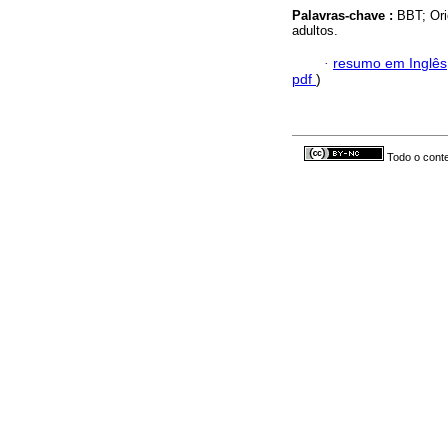
Palavras-chave :
BBT; Ori
adultos.
·
resumo em Inglês
pdf
)
Todo o conte