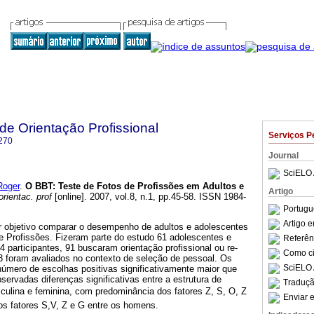
 de Orientação Profissional
Serviços P
270
Journal
SciELO 
Roger
.
O BBT
:
Teste de Fotos de Profissões em Adultos e
Artigo
rientac. prof
[online]. 2007, vol.8, n.1, pp.45-58. ISSN 1984-
Portugu
Artigo 
r objetivo comparar o desempenho de adultos e adolescentes
e Profissões. Fizeram parte do estudo 61 adolescentes e
Referên
4 participantes, 91 buscaram orientação profissional ou re-
Como cit
13 foram avaliados no contexto de seleção de pessoal. Os
SciELO 
úmero de escolhas positivas significativamente maior que
ervadas diferenças significativas entre a estrutura de
Traduçã
sculina e feminina, com predominância dos fatores Z, S, O, Z
Enviar e
os fatores S,V, Z e G entre os homens.