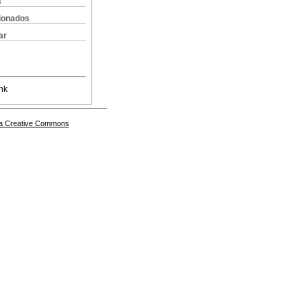
s
cionados
ar
nk
a Creative Commons