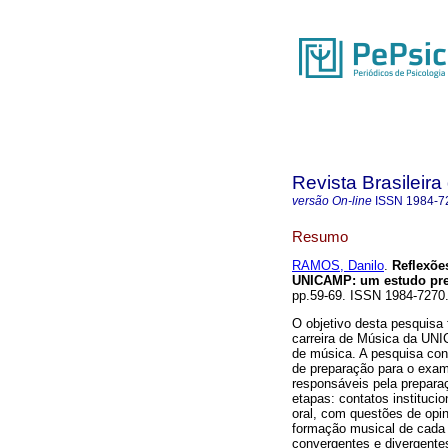
Revista Brasileira
versão On-line
ISSN
1984-7
Resumo
RAMOS, Danilo
.
Reflexõe
UNICAMP
:
um estudo pre
pp.59-69. ISSN 1984-7270
O objetivo desta pesquisa 
carreira de Música da UNI
de música. A pesquisa con
de preparação para o exame
responsáveis pela preparaç
etapas: contatos institucio
oral, com questões de opin
formação musical de cada 
convergentes e divergente