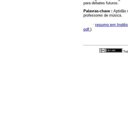
para debates futuros.
Palavras-chave :
Aptidão 
professores de música.
·
resumo em Inglês
pdf
)
Tod