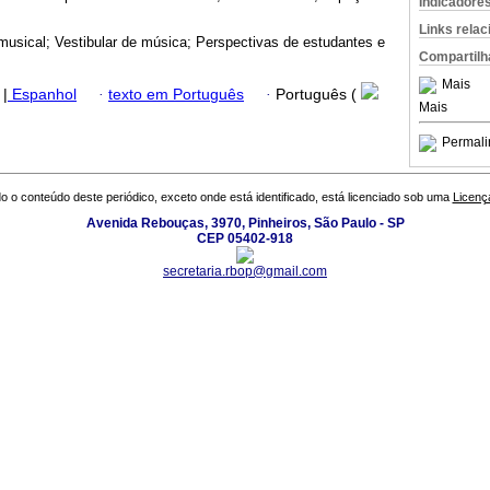
Indicadore
Links rela
musical; Vestibular de música; Perspectivas de estudantes e
Compartilh
Mais
|
Espanhol
·
texto em Português
·
Português (
Mais
Permali
o o conteúdo deste periódico, exceto onde está identificado, está licenciado sob uma
Licenç
Avenida Rebouças, 3970, Pinheiros, São Paulo - SP
CEP 05402-918
secretaria.rbop@gmail.com