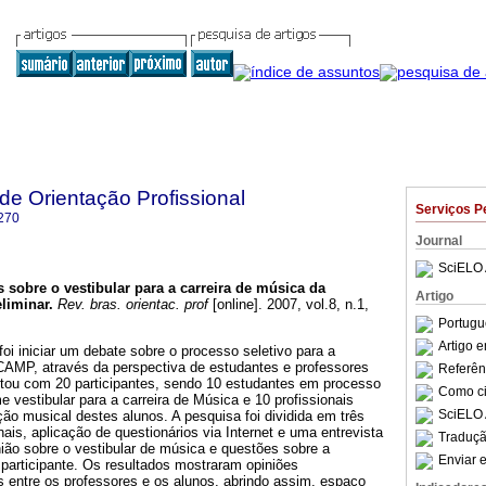
 de Orientação Profissional
Serviços P
270
Journal
SciELO 
s sobre o vestibular para a carreira de música da
Artigo
liminar
.
Rev. bras. orientac. prof
[online]. 2007, vol.8, n.1,
.
Portugu
Artigo 
foi iniciar um debate sobre o processo seletivo para a
CAMP, através da perspectiva de estudantes e professores
Referên
tou com 20 participantes, sendo 10 estudantes em processo
Como cit
 vestibular para a carreira de Música e 10 profissionais
SciELO 
ão musical destes alunos. A pesquisa foi dividida em três
nais, aplicação de questionários via Internet e uma entrevista
Traduçã
ião sobre o vestibular de música e questões sobre a
Enviar e
participante. Os resultados mostraram opiniões
s entre os professores e os alunos, abrindo assim, espaço