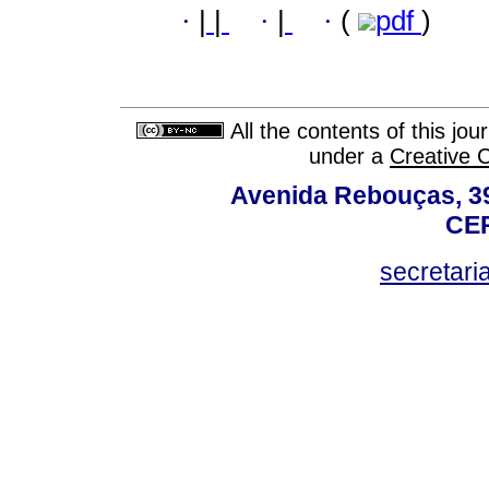
·
|
|
·
|
·
(
pdf
)
All the contents of this jo
under a
Creative 
Avenida Rebouças, 39
CEP
secretar