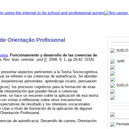
 de Orientação Profissional
SciELO 
veira
.
Funcionamiento y desarrollo de las creencias de
n
.
Rev. bras. orientac. prof
[]. 2008, 9, 1, pp.29-42. ISSN
(pdf)
a presentar aspectos pertinentes a la Teoría Sociocognitiva,
e se refieren a las creencias de autoeficacia. Se abordan
 (experiencias personales, aprendizaje vicario, persuasión
SciELO 
ógicos), los procesos cognitivos para la formación de esas
de interpretación que pueden llevar a creencias
ente, se hace un resumen sobre la aplicación de esa teoría
a, con vistas a reflexionar sobre otros mecanismos
xpectativas de resultado y los intereses vocacionales.
citan a título de ilustración de la aplicación de algunos
 Orientación Profesional.
eencias de autoeficacia; Desarrollo de carrera; Orientación
Permali