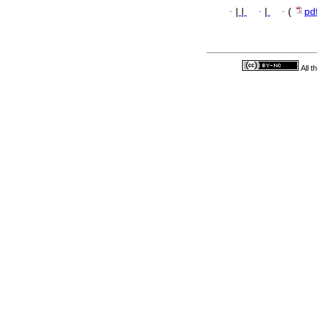
·
|
|
·
|
·
(
pd
All 