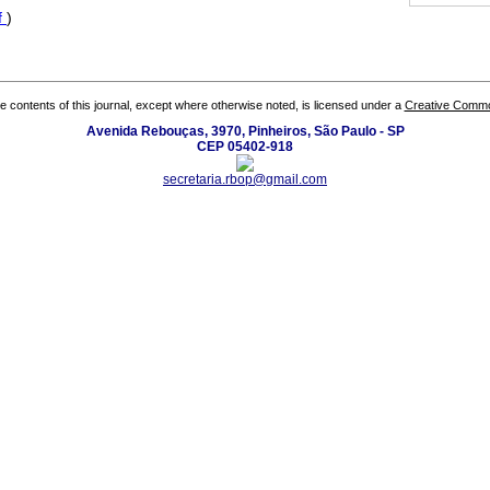
f
)
the contents of this journal, except where otherwise noted, is licensed under a
Creative Common
Avenida Rebouças, 3970, Pinheiros, São Paulo - SP
CEP 05402-918
secretaria.rbop@gmail.com