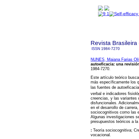
Revista Brasileira
ISSN
1984-7270
NUNES, Maiana Farias Oli
autoeficacia
:
una revisió
1984-7270.
Este artículo teórico busc
más específicamente los qu
las fuentes de autoeficacia
verbal e indicadores fisiol
creencias, y las variantes 
disfuncionales. Adicionalm
en el desarrollo de carrer
sociocognitivos como las e
Algunas investigaciones se 
presupuestos teóricos a la
:
Teoría sociocognitiva; Cr
vocacional.