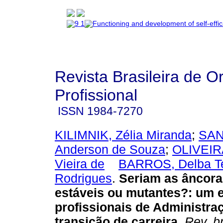
Revista Brasileira de O
Profissional
ISSN
1984-7270
KILIMNIK, Zélia Miranda
;
SAN
Anderson de Souza
;
OLIVEIRA
Vieira de
BARROS, Delba Te
Rodrigues
.
Seriam as âncora
estáveis ou mutantes?
:
um 
profissionais de Administra
transição de carreira
.
Rev. br