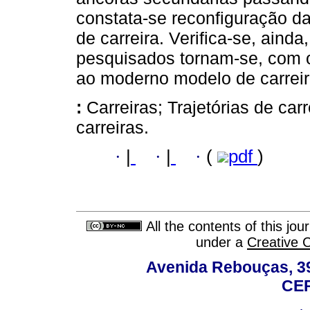
constata-se reconfiguração d
de carreira. Verifica-se, ainda
pesquisados tornam-se, com 
ao moderno modelo de carreira
:
Carreiras; Trajetórias de car
carreiras.
·
|
·
|
·
(
pdf
)
All the contents of this jo
under a
Creative 
Avenida Rebouças, 39
CEP