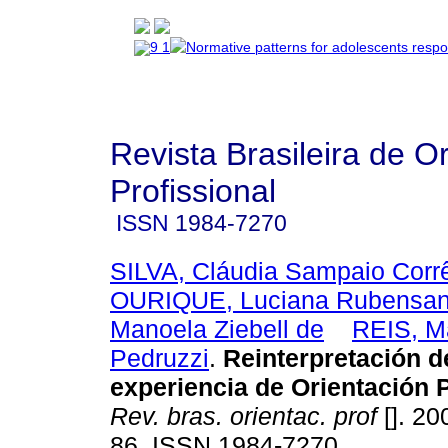
Revista Brasileira de O
Profissional
ISSN
1984-7270
SILVA, Cláudia Sampaio Corr
OURIQUE, Luciana Rubensa
Manoela Ziebell de
REIS, M
Pedruzzi
.
Reinterpretación d
experiencia de Orientación 
Rev. bras. orientac. prof
[]. 20
86. ISSN 1984-7270.