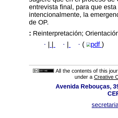
entrevista final, para que est
intencionalmente, la emergenc
de OP.
:
Reinterpretación; Orientación
·
|
|
·
|
·
(
pdf
)
All the contents of this jo
under a
Creative 
Avenida Rebouças, 39
CEP
secretar