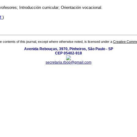
rofesores; Introducción curricular; Orientación vocacional.
f
)
the contents of this journal, except where otherwise noted, is licensed under a
Creative Common
Avenida Rebouças, 3970, Pinheiros, São Paulo - SP
CEP 05402-918
secretaria.rbop@gmail.com