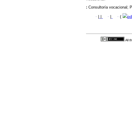
:
Consultoría vocacional; P
·
|
|
·
|
·
(
pd
All 