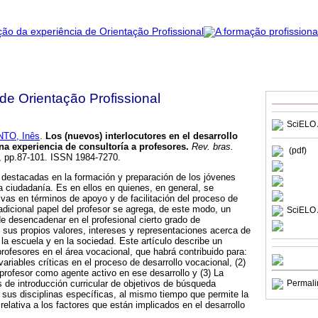
 de Orientação Profissional
SciELO 
TO, Inês
.
Los (nuevos) interlocutores en el desarrollo
na experiencia de consultoría a profesores
.
Rev. bras.
(pdf)
1, pp.87-101. ISSN 1984-7270.
 destacadas en la formación y preparación de los jóvenes
la ciudadanía. Es en ellos en quienes, en general, se
ivas en términos de apoyo y de facilitación del proceso de
radicional papel del profesor se agrega, de este modo, un
SciELO 
 desencadenar en el profesional cierto grado de
sus propios valores, intereses y representaciones acerca de
la escuela y en la sociedad. Este artículo describe un
profesores en el área vocacional, que habrá contribuido para:
ariables críticas en el proceso de desarrollo vocacional, (2)
profesor como agente activo en ese desarrollo y (3) La
s de introducción curricular de objetivos de búsqueda
Permali
 sus disciplinas específicas, al mismo tiempo que permite la
 relativa a los factores que están implicados en el desarrollo