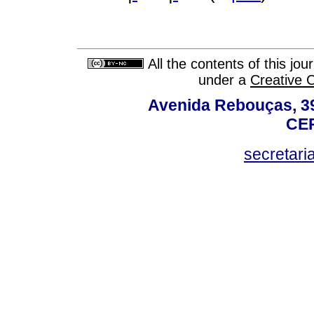
All the contents of this jo
under a
Creative 
Avenida Rebouças, 39
CEP
secretar