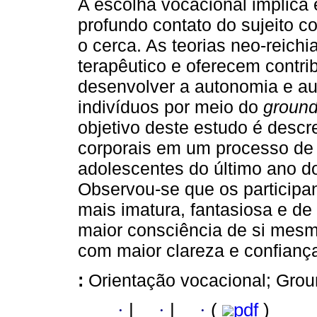
A escolha vocacional implica
profundo contato do sujeito 
o cerca. As teorias neo-reich
terapêutico e oferecem contri
desenvolver a autonomia e a
indivíduos por meio do
ground
objetivo deste estudo é descr
corporais em um processo de
adolescentes do último ano d
Observou-se que os participa
mais imatura, fantasiosa e d
maior consciência de si mesmo
com maior clareza e confianç
:
Orientação vocacional; Grou
·
|
·
|
·
(
pdf
)