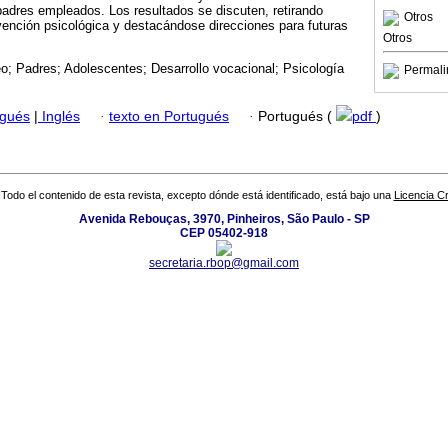
padres empleados. Los resultados se discuten, retirando
Otros
rvención psicológica y destacándose direcciones para futuras
Otros
; Padres; Adolescentes; Desarrollo vocacional; Psicología
Permali
ugués
|
Inglés
·
texto en Portugués
·
Portugués (
pdf
)
Todo el contenido de esta revista, excepto dónde está identificado, está bajo una
Licencia 
Avenida Rebouças, 3970, Pinheiros, São Paulo - SP
CEP 05402-918
secretaria.rbop@gmail.com