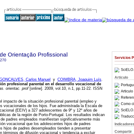
 de Orientação Profissional
Servicios 
7270
SciELO 
Articulo
GONCALVES, Carlos Manuel
y
COIMBRA, Joaquim Luís
.
ción profesional parental en el desarrollo vocacional de
Portugu
s. orientac. prof
[online]. 2009, vol.10, n.1, pp.11-22. ISSN
Articul
Referenc
l impacto de la situación profesional parental (empleo y
Como cit
s vocacionales de los hijos. Fue administrada la Escala de
SciELO 
ocacional (EEIV) a 327 adolescentes de 9º y 12º años de
blicas de la región de Porto-Portugal. Los resultados indican
Traducc
s de padres empleados manifiestan significativamente más
ión vocacional que los adolescentes hijos de padres
Indicadore
 hijos de padres desempleados tienden a presentar
Compartir
términos de difusión vocacional y tendencia a excluir