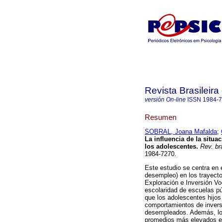
Revista Brasileira
versión On-line
ISSN
1984-
Resumen
SOBRAL, Joana Mafalda
;
La influencia de la situa
los adolescentes
.
Rev. bra
1984-7270.
Este estudio se centra en e
desempleo) en los trayecto
Exploración e Inversión V
escolaridad de escuelas pú
que los adolescentes hijo
comportamientos de invers
desempleados. Además, los
promedios más elevados en 