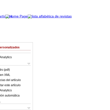
Personalizados
Analytics
és (pdf)
o en XML
ias del artículo
ar este artículo
Analytics
ión automática
s