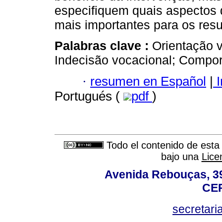
especifiquem quais aspectos
mais importantes para os resu
Palabras clave :
Orientação 
Indecisão vocacional; Compor
·
resumen en Español
|
I
Portugués (
pdf
)
Todo el contenido de esta 
bajo una
Lice
Avenida Rebouças, 39
CEP
secretar