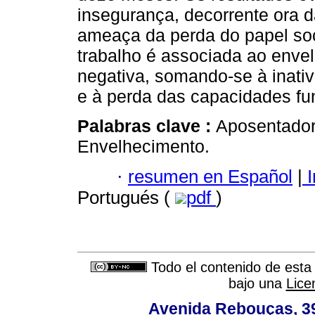
insegurança, decorrente ora da
ameaça da perda do papel soci
trabalho é associada ao env
negativa, somando-se à inativi
e à perda das capacidades fu
Palabras clave :
Aposentadori
Envelhecimento.
·
resumen en Español
|
I
Portugués (
pdf
)
Todo el contenido de esta 
bajo una
Lice
Avenida Rebouças, 39