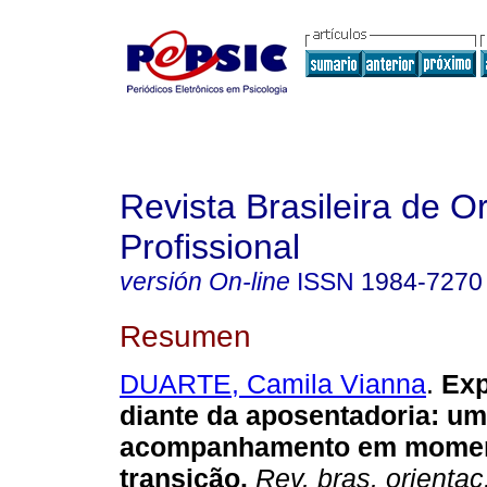
Revista Brasileira de O
Profissional
versión On-line
ISSN
1984-7270
Resumen
DUARTE, Camila Vianna
.
Exp
diante da aposentadoria
:
um
acompanhamento em momen
transição
.
Rev. bras. orientac.