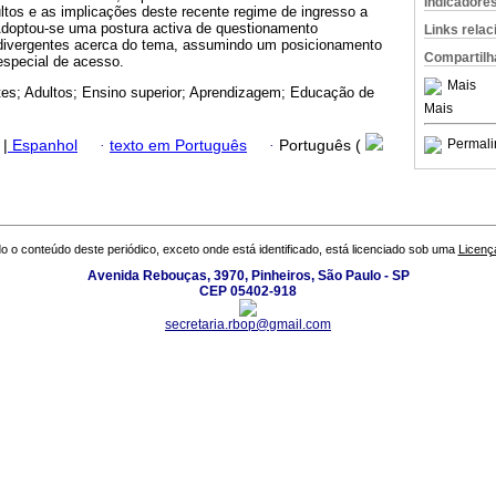
Indicadore
tos e as implicações deste recente regime de ingresso a
 Adoptou-se uma postura activa de questionamento
Links rela
 divergentes acerca do tema, assumindo um posicionamento
Compartilh
 especial de acesso.
Mais
es; Adultos; Ensino superior; Aprendizagem; Educação de
Mais
Permali
|
Espanhol
·
texto em Português
·
Português (
o o conteúdo deste periódico, exceto onde está identificado, está licenciado sob uma
Licenç
Avenida Rebouças, 3970, Pinheiros, São Paulo - SP
CEP 05402-918
secretaria.rbop@gmail.com