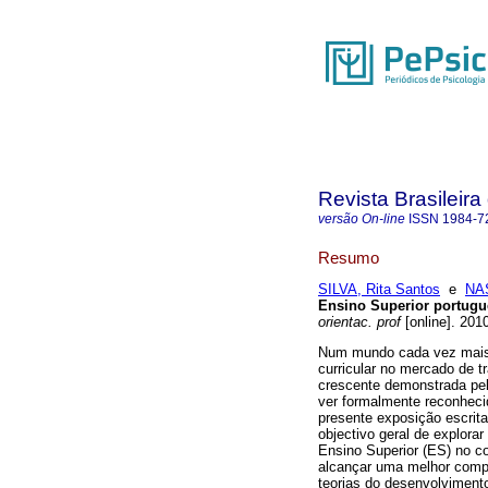
Revista Brasileira
versão On-line
ISSN
1984-7
Resumo
SILVA, Rita Santos
e
NA
Ensino Superior portugu
orientac. prof
[online]. 201
Num mundo cada vez mais e
curricular no mercado de t
crescente demonstrada pel
ver formalmente reconheci
presente exposição escrita
objectivo geral de explora
Ensino Superior (ES) no c
alcançar uma melhor compr
teorias do desenvolviment