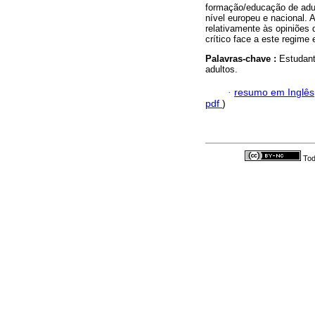
formação/educação de adul
nível europeu e nacional.
relativamente às opiniões
crítico face a este regime
Palavras-chave :
Estudant
adultos.
·
resumo em Inglês
pdf
)
Tod