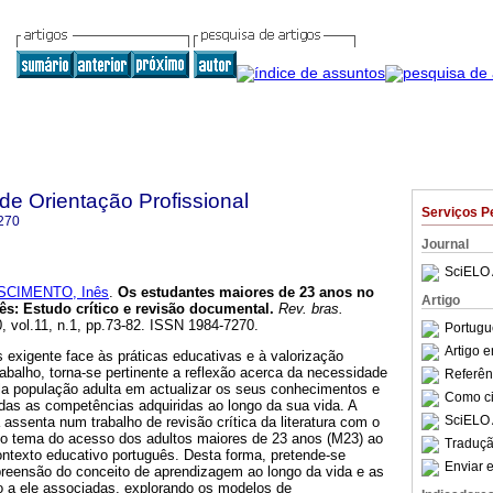
 de Orientação Profissional
Serviços P
270
Journal
SciELO 
SCIMENTO, Inês
.
Os estudantes maiores de 23 anos no
Artigo
ês
:
Estudo crítico e revisão documental
.
Rev. bras.
0, vol.11, n.1, pp.73-82. ISSN 1984-7270.
Portugu
Artigo 
xigente face às práticas educativas e à valorização
rabalho, torna-se pertinente a reflexão acerca da necessidade
Referên
a população adulta em actualizar os seus conhecimentos e
Como cit
das as competências adquiridas ao longo da sua vida. A
SciELO 
 assenta num trabalho de revisão crítica da literatura com o
r o tema do acesso dos adultos maiores de 23 anos (M23) ao
Traduçã
ontexto educativo português. Desta forma, pretende-se
Enviar e
eensão do conceito de aprendizagem ao longo da vida e as
o a ele associadas, explorando os modelos de