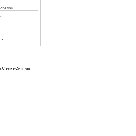
s
cionados
ar
nk
a Creative Commons