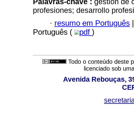
Palavras-chave :
gestión de c
profesiones; desarrollo profes
·
resumo em Português
|
Português (
pdf
)
Todo o conteúdo deste pe
licenciado sob um
Avenida Rebouças, 39
CEP
secretar