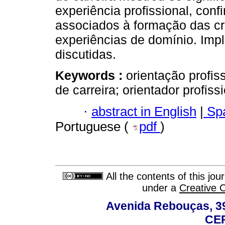
experiência profissional, con
associados à formação das cr
experiências de domínio. Impl
discutidas.
Keywords :
orientação profis
de carreira; orientador profissi
·
abstract in English
|
Spa
Portuguese (
pdf
)
All the contents of this jo
under a
Creative 
Avenida Rebouças, 39
CEP