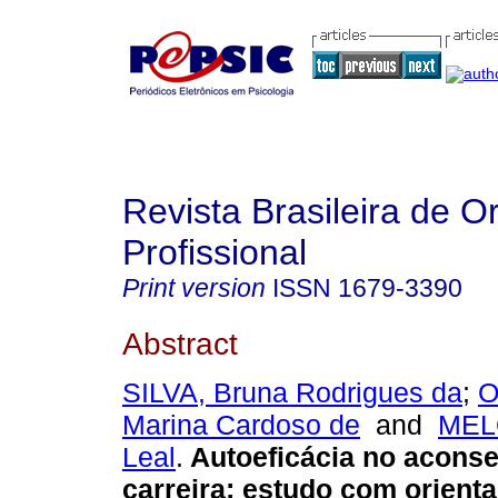
Revista Brasileira de O
Profissional
Print version
ISSN
1679-3390
Abstract
SILVA, Bruna Rodrigues da
;
O
Marina Cardoso de
and
MELO
Leal
.
Autoeficácia no acons
carreira
:
estudo com orient