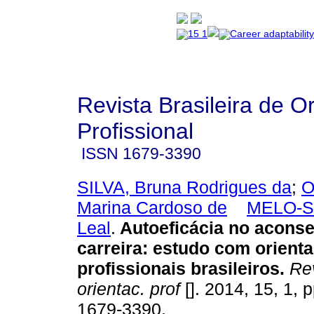
Revista Brasileira de O
Profissional
ISSN
1679-3390
SILVA, Bruna Rodrigues da
;
O
Marina Cardoso de
MELO-SI
Leal
.
Autoeficácia no acons
carreira
:
estudo com orient
profissionais brasileiros
.
Rev
orientac. prof
[]. 2014, 15, 1, 
1679-3390.