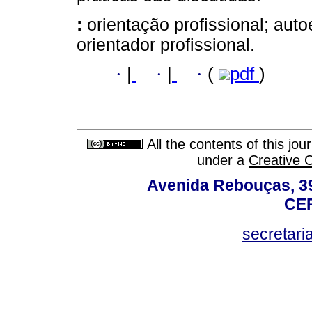
:
orientação profissional; aut
orientador profissional.
·
|
·
|
·
(
pdf
)
All the contents of this jo
under a
Creative 
Avenida Rebouças, 39
CEP
secretar