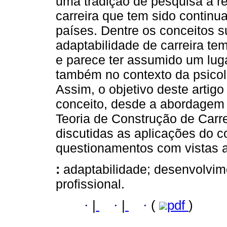
uma tradição de pesquisa a r
carreira que tem sido continu
países. Dentre os conceitos s
adaptabilidade de carreira t
e parece ter assumido um lug
também no contexto da psicolo
Assim, o objetivo deste artigo
conceito, desde a abordagem 
Teoria de Construção de Carr
discutidas as aplicações do c
questionamentos com vistas a 
:
adaptabilidade; desenvolvime
profissional.
·
|
·
|
·
(
pdf
)