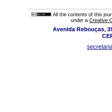
All the contents of this jo
under a
Creative 
Avenida Rebouças, 39
CEP
secretar