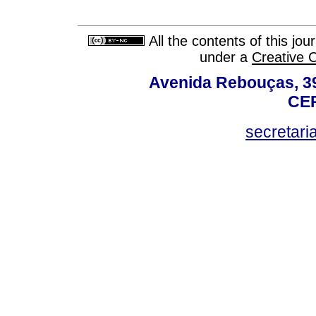
All the contents of this jo
under a
Creative 
Avenida Rebouças, 39
CEP
secretar