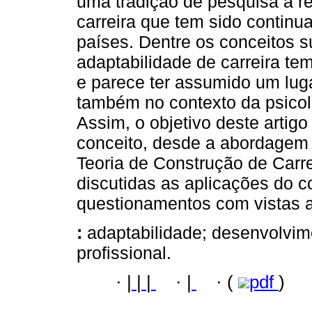
uma tradição de pesquisa a r
carreira que tem sido continu
países. Dentre os conceitos s
adaptabilidade de carreira t
e parece ter assumido um lug
também no contexto da psicolo
Assim, o objetivo deste artigo
conceito, desde a abordagem 
Teoria de Construção de Carr
discutidas as aplicações do c
questionamentos com vistas a 
:
adaptabilidade; desenvolvime
profissional.
·
|
|
|
·
|
·
(
pdf
)