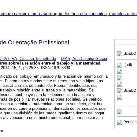
 de Orientação Profissional
SciELO 
OLIVEIRA, Clarissa Tochetto de
DIAS, Ana Cristina Garcia
.
es sobre la relación entre el trabajo y la maternidad
.
(pdf)
. 2014, 15, 1, pp.25-35. ISSN 1679-3390.
ificado del trabajo remunerado y la relación del mismo con la
s. Fueron entrevistadas siete mujeres con y sin hijos. Las
idas al análisis de contenido. Fueron identificadas dos
trabajo y relación entre el trabajo y la maternidad. Se
SciELO 
fesional contribuye para la independencia financiera y
más de posibilitar nuevas relaciones sociales. Se verificó
enden a percibir la maternidad como un sacrificio, debido a
cer en su carrera profesional, derivada de los cuidados que
 que una división de las tareas igualitaria dentro del hogar
s a vivenciar su crecimiento profesional, sin renunciar a la
Permali
ro.