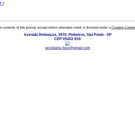
f
)
the contents of this journal, except where otherwise noted, is licensed under a
Creative Common
Avenida Rebouças, 3970, Pinheiros, São Paulo - SP
CEP 05402-918
secretaria.rbop@gmail.com