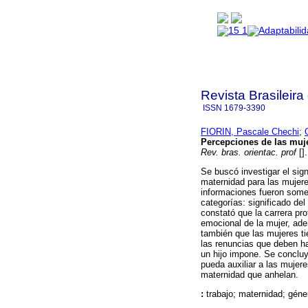
Revista Brasileira
ISSN
1679-3390
FIORIN, Pascale Chechi
;
Percepciones de las mujer
Rev. bras. orientac. prof
[]
Se buscó investigar el sign
maternidad para las mujere
informaciones fueron somet
categorías: significado del 
constató que la carrera pro
emocional de la mujer, ade
también que las mujeres ti
las renuncias que deben ha
un hijo impone. Se concluye
pueda auxiliar a las mujere
maternidad que anhelan.
:
trabajo; maternidad; géne