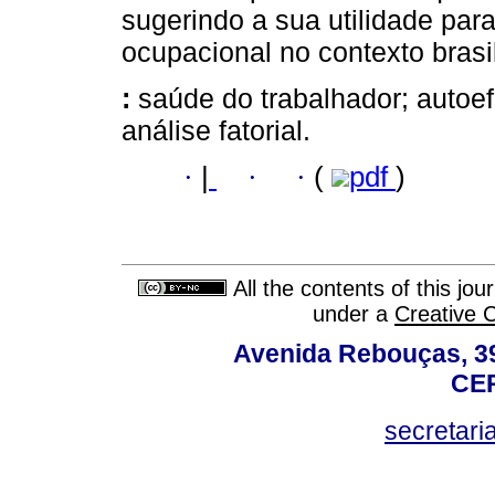
sugerindo a sua utilidade par
ocupacional no contexto brasil
:
saúde do trabalhador; autoef
análise fatorial.
·
|
·
·
(
pdf
)
All the contents of this jo
under a
Creative 
Avenida Rebouças, 39
CEP
secretar