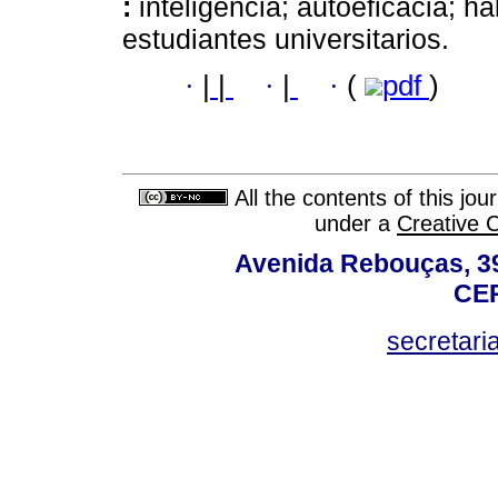
:
inteligencia; autoeficacia; h
estudiantes universitarios.
·
|
|
·
|
·
(
pdf
)
All the contents of this jo
under a
Creative 
Avenida Rebouças, 39
CEP
secretar