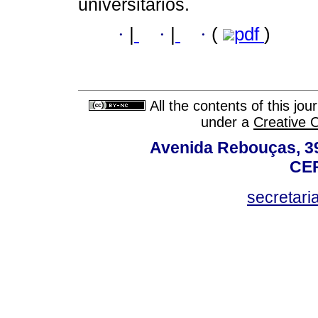
universitários.
·
|
·
|
·
(
pdf
)
All the contents of this jo
under a
Creative 
Avenida Rebouças, 39
CEP
secretar