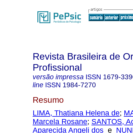
Revista Brasileira de O
Profissional
versão impressa
ISSN
1679-339
line
ISSN
1984-7270
Resumo
LIMA, Thatiana Helena de
;
MA
Marcela Rosane
;
SANTOS, Ac
Aparecida Angeli dos
e
NUNE