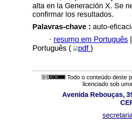
alta en la Generación X. Se n
confirmar los resultados.
Palavras-chave :
auto-eficac
·
resumo em Português
|
Português (
pdf
)
Todo o conteúdo deste pe
licenciado sob um
Avenida Rebouças, 39
CEP
secretar