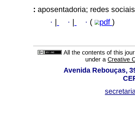
:
aposentadoria; redes sociais;
·
|
·
|
·
(
pdf
)
All the contents of this jo
under a
Creative 
Avenida Rebouças, 39
CEP
secretar