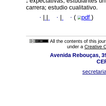
:
expectativas; estudiantes uni
carrera; estudio cualitativo.
·
|
|
·
|
·
(
pdf
)
All the contents of this jo
under a
Creative 
Avenida Rebouças, 39
CEP
secretar