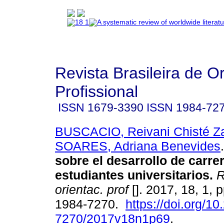
Revista Brasileira de O
Profissional
ISSN
1679-3390
ISSN
1984-72
BUSCACIO, Reivani Chisté Za
SOARES, Adriana Benevides
.
sobre el desarrollo de carre
estudiantes universitarios
.
R
orientac. prof
[]. 2017, 18, 1, 
1984-7270.
https://doi.org/1
7270/2017v18n1p69
.