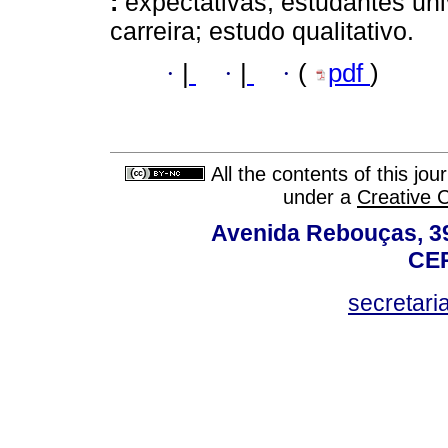
:
expectativas; estudantes univ
carreira; estudo qualitativo.
·
|
·
|
·
(
pdf
)
All the contents of this jo
under a
Creative 
Avenida Rebouças, 39
CEP
secretar