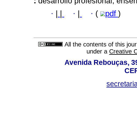
:
desarrollo profesional; ense
·
|
|
·
|
·
(
pdf
)
All the contents of this jo
under a
Creative 
Avenida Rebouças, 39
CEP
secretar