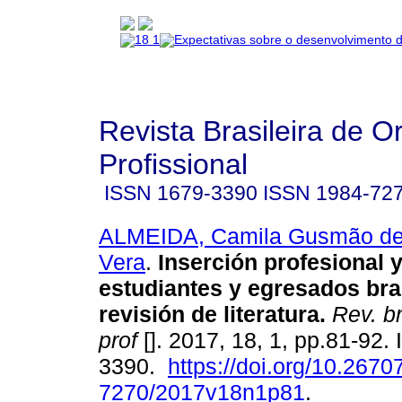
Revista Brasileira de O
Profissional
ISSN
1679-3390
ISSN
1984-72
ALMEIDA, Camila Gusmão d
Vera
.
Inserción profesional y
estudiantes y egresados bra
revisión de literatura
.
Rev. br
prof
[]. 2017, 18, 1, pp.81-92.
3390.
https://doi.org/10.2670
7270/2017v18n1p81
.