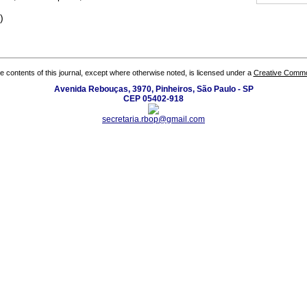
)
the contents of this journal, except where otherwise noted, is licensed under a
Creative Common
Avenida Rebouças, 3970, Pinheiros, São Paulo - SP
CEP 05402-918
secretaria.rbop@gmail.com