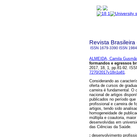
Revista Brasileira
ISSN
1679-3390
ISSN
1984
ALMEIDA, Camila Gusmão
formandos e egressos bra
2017, 18, 1, pp.81-92. I
7270/2017v18n1p81
.
Considerando as caracterí
oferta de cursos de gradua
carreira é fundamental. O o
nacional de artigos dispo
publicados no período que
profissional e carreira de
artigos, tendo sido analisa
homogeneidade de publicaç
múltipla e coautoria, maior
desenvolvidas em universi
das Ciências da Saúde.
:
desenvolvimento profissio