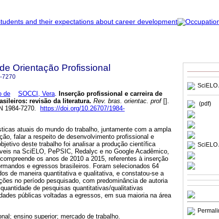
 de Orientação Profissional
-7270
SciELO 
 de
SOCCI, Vera
.
Inserção profissional e carreira de
sileiros
:
revisão da literatura
.
Rev. bras. orientac. prof
[].
(pdf)
SSN 1984-7270.
https://doi.org/10.26707/1984-
sticas atuais do mundo do trabalho, juntamente com a ampla
ção, falar a respeito de desenvolvimento profissional e
bjetivo deste trabalho foi analisar a produção científica
SciELO 
níveis na SciELO, PePSIC, Redalyc e no Google Acadêmico,
 compreende os anos de 2010 a 2015, referentes à inserção
 formandos e egressos brasileiros. Foram selecionados 64
dos de maneira quantitativa e qualitativa, e constatou-se a
ões no período pesquisado, com predominância de autoria
 quantidade de pesquisas quantitativas/qualitativas
dades públicas voltadas a egressos, em sua maioria na área
Permali
nal; ensino superior; mercado de trabalho.