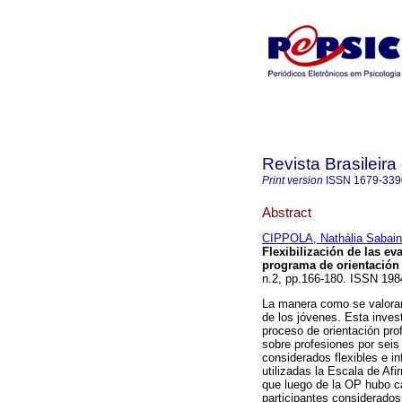
Revista Brasileira
Print version
ISSN
1679-339
Abstract
CIPPOLA, Nathália Sabai
Flexibilización de las e
programa de orientación 
n.2, pp.166-180. ISSN 19
La manera como se valoran 
de los jóvenes. Esta invest
proceso de orientación pro
sobre profesiones por sei
considerados flexibles e i
utilizadas la Escala de Af
que luego de la OP hubo ca
participantes considerados 