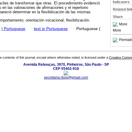
Indicators
ciles de transformar que otras. El procedimiento evidenció
 en las valoraciones de afirmaciones y el repertorio
Related lin
areció determinar en la flexibilización de las mismas.
Share
omportamiento; orientación vocacional; flexibilización.
More
h
|
Portuguese
·
text in Portuguese
·
Portuguese (
More
Permali
the contents of this journal, except where otherwise noted, is licensed under a
Creative Common
Avenida Rebouças, 3970, Pinheiros, São Paulo - SP
CEP 05402-918
secretaria.rbop@gmail.com