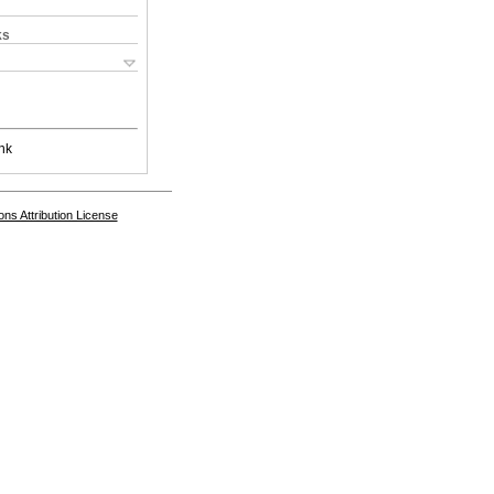
ks
nk
s Attribution License