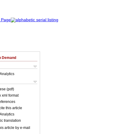
on Demand
Analytics
ese (pdf)
in xml format
references
ite this article
Analytics
c translation
is article by e-mail