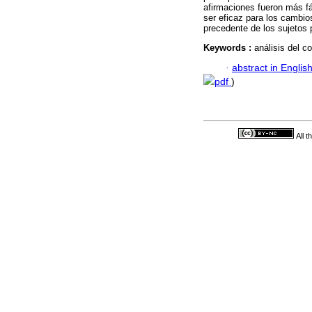
afirmaciones fueron más fá
ser eficaz para los cambios
precedente de los sujetos p
Keywords :
análisis del c
·
abstract in Englis
pdf
)
All 