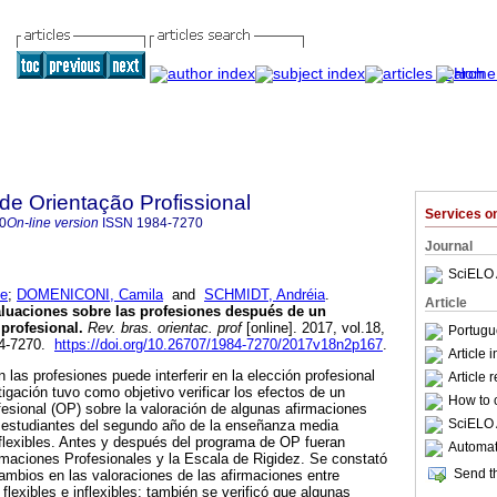
 de Orientação Profissional
Services 
0
On-line version
ISSN
1984-7270
Journal
SciELO 
ne
;
DOMENICONI, Camila
and
SCHMIDT, Andréia
.
Article
valuaciones sobre las profesiones después de un
profesional
.
Rev. bras. orientac. prof
[online]. 2017, vol.18,
Portugu
84-7270.
https://doi.org/10.26707/1984-7270/2017v18n2p167
.
Article 
las profesiones puede interferir en la elección profesional
Article 
igación tuvo como objetivo verificar los efectos de un
How to c
fesional (OP) sobre la valoración de algunas afirmaciones
SciELO 
s estudiantes del segundo año de la enseñanza media
nflexibles. Antes y después del programa de OP fueran
Automati
irmaciones Profesionales y la Escala de Rigidez. Se constató
Send th
mbios en las valoraciones de las afirmaciones entre
flexibles e inflexibles; también se verificó que algunas