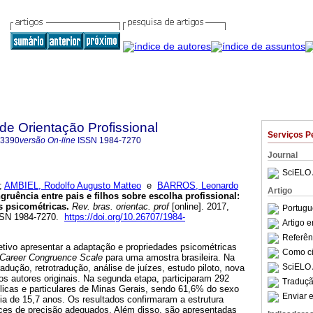
 de Orientação Profissional
Serviços P
-3390
versão On-line
ISSN
1984-7270
Journal
SciELO 
;
AMBIEL, Rodolfo Augusto Matteo
e
BARROS, Leonardo
Artigo
gruência entre pais e filhos sobre escolha profissional
:
s psicométricas
.
Rev. bras. orientac. prof
[online]. 2017,
Portugu
ISSN 1984-7270.
https://doi.org/10.26707/1984-
Artigo 
Referên
tivo apresentar a adaptação e propriedades psicométricas
Como cit
 Career Congruence Scale
para uma amostra brasileira. Na
SciELO 
radução, retrotradução, análise de juízes, estudo piloto, nova
los autores originais. Na segunda etapa, participaram 292
Traduçã
licas e particulares de Minas Gerais, sendo 61,6% do sexo
Enviar e
a de 15,7 anos. Os resultados confirmaram a estrutura
dices de precisão adequados. Além disso, são apresentadas