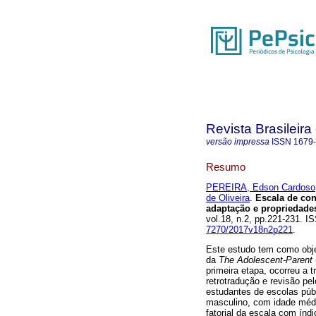
Revista Brasileira
versão impressa
ISSN
1679
Resumo
PEREIRA, Edson Cardoso
de Oliveira
.
Escala de con
adaptação e propriedade
vol.18, n.2, pp.221-231. 
7270/2017v18n2p221
.
Este estudo tem como obje
da
The Adolescent-Parent
primeira etapa, ocorreu a t
retrotradução e revisão pe
estudantes de escolas púb
masculino, com idade médi
fatorial da escala com ín