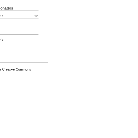
s
cionados
ar
nk
a Creative Commons