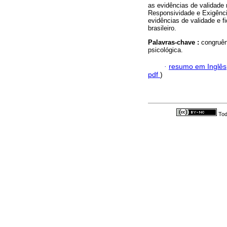
as evidências de validade 
Responsividade e Exigênci
evidências de validade e f
brasileiro.
Palavras-chave :
congruên
psicológica.
·
resumo em Inglês
pdf
)
Tod