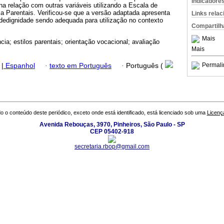
Indicadore
na relação com outras variáveis utilizando a Escala de
a Parentais. Verificou-se que a versão adaptada apresenta
Links rela
idedignidade sendo adequada para utilização no contexto
Compartilh
Mais
cia; estilos parentais; orientação vocacional; avaliação
Mais
Permali
|
Espanhol
·
texto em Português
·
Português (
o o conteúdo deste periódico, exceto onde está identificado, está licenciado sob uma
Licenç
Avenida Rebouças, 3970, Pinheiros, São Paulo - SP
CEP 05402-918
secretaria.rbop@gmail.com