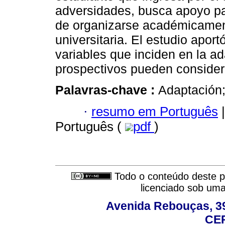
adversidades, busca apoyo pa
de organizarse académicament
universitaria. El estudio apor
variables que inciden en la a
prospectivos pueden consider
Palavras-chave :
Adaptación;
·
resumo em Português
|
Português (
pdf
)
Todo o conteúdo deste pe
licenciado sob um
Avenida Rebouças, 39
CEP