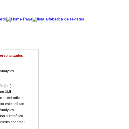
Personalizados
Analytics
és (pdf)
o en XML
ias del artículo
ar este artículo
Analytics
ión automática
rticulo por email