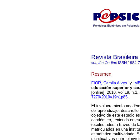
Revista Brasileira
versión On-line
ISSN
1984-
Resumen
FIOR, Camila Alves
y
ME
educación superior y cara
[online]. 2018, vol.19, n.
7270/2019v19n1p85
.
El involucramiento académi
del aprendizaje, desarrollo
objetivo de este estudio es
académico, teniendo en cue
recolectados a través de l
matriculados en una instit
estadística multivariada. 
significativas entre el inv