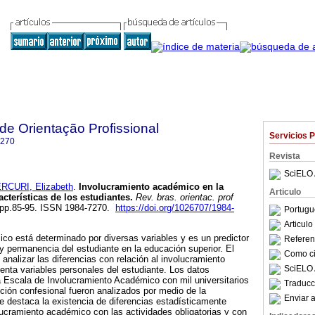
 de Orientação Profissional
Servicios 
7270
Revista
SciELO 
RCURI, Elizabeth
.
Involucramiento académico en la
Articulo
cterísticas de los estudiantes
.
Rev. bras. orientac. prof
1, pp.85-95. ISSN 1984-7270.
https://doi.org/1026707/1984-
Portugu
Articul
co está determinado por diversas variables y es un predictor
Referenc
 y permanencia del estudiante en la educación superior. El
Como cit
 analizar las diferencias con relación al involucramiento
SciELO 
nta variables personales del estudiante. Los datos
a Escala de Involucramiento Académico con mil universitarios
Traducc
ución confesional fueron analizados por medio de la
Enviar a
Se destaca la existencia de diferencias estadísticamente
olucramiento académico con las actividades obligatorias y con