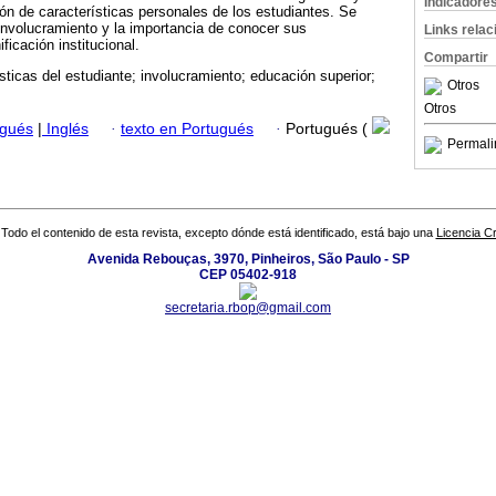
Indicadore
ión de características personales de los estudiantes. Se
involucramiento y la importancia de conocer sus
Links rela
ificación institucional.
Compartir
sticas del estudiante; involucramiento; educación superior;
Otros
Otros
ugués
|
Inglés
·
texto en Portugués
·
Portugués (
Permali
Todo el contenido de esta revista, excepto dónde está identificado, está bajo una
Licencia 
Avenida Rebouças, 3970, Pinheiros, São Paulo - SP
CEP 05402-918
secretaria.rbop@gmail.com