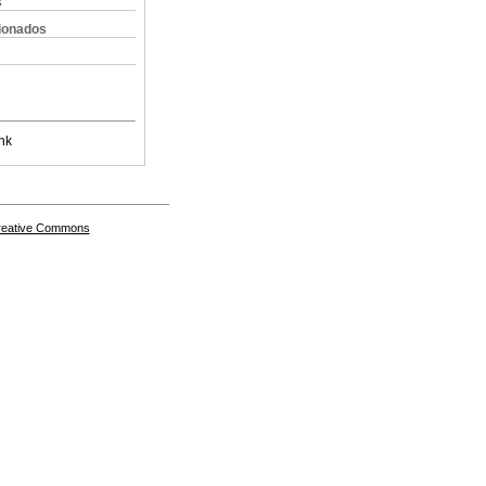
s
cionados
nk
Creative Commons