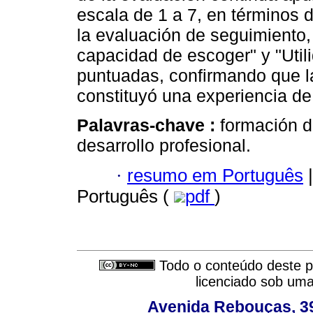
escala de 1 a 7, en términos d
la evaluación de seguimiento,
capacidad de escoger" y "Util
puntuadas, confirmando que la
constituyó una experiencia de 
Palavras-chave :
formación d
desarrollo profesional.
·
resumo em Português
|
Português (
pdf
)
Todo o conteúdo deste pe
licenciado sob um
Avenida Rebouças, 39