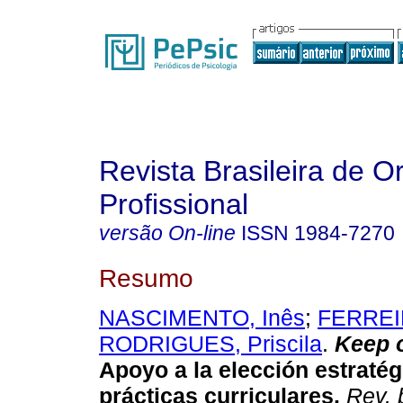
Revista Brasileira de O
Profissional
versão On-line
ISSN
1984-7270
Resumo
NASCIMENTO, Inês
;
FERREIR
RODRIGUES, Priscila
.
Keep 
Apoyo a la elección estratég
prácticas curriculares
.
Rev. b