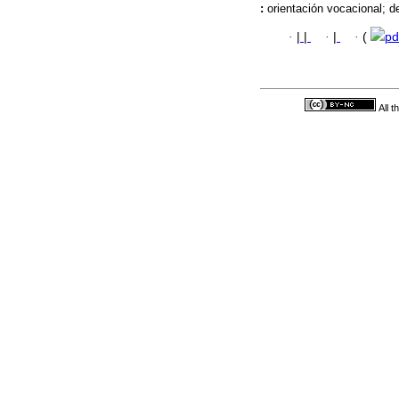
:
orientación vocacional; de
·
|
|
·
|
·
(
pd
All 