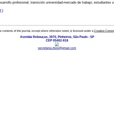
sarrollo profesional; transición universidad-mercado de trabajo; estudiantes un
f
)
the contents of this journal, except where otherwise noted, is licensed under a
Creative Common
Avenida Rebouças, 3970, Pinheiros, São Paulo - SP
CEP 05402-918
secretaria.rbop@gmail.com