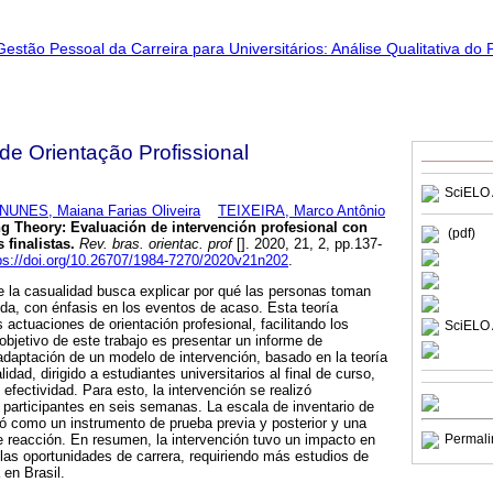
 de Orientação Profissional
SciELO 
NUNES, Maiana Farias Oliveira
TEIXEIRA, Marco Antônio
g Theory: Evaluación de intervención profesional con
(pdf)
 finalistas
.
Rev. bras. orientac. prof
[]. 2020, 21, 2, pp.137-
ps://doi.org/10.26707/1984-7270/2020v21n202
.
de la casualidad busca explicar por qué las personas toman
ida, con énfasis en los eventos de acaso. Esta teoría
 actuaciones de orientación profesional, facilitando los
SciELO 
objetivo de este trabajo es presentar un informe de
adaptación de un modelo de intervención, basado en la teoría
idad, dirigido a estudiantes universitarios al final de curso,
efectividad. Para esto, la intervención se realizó
 participantes en seis semanas. La escala de inventario de
icó como un instrumento de prueba previa y posterior y una
e reacción. En resumen, la intervención tuvo un impacto en
Permali
 las oportunidades de carrera, requiriendo más estudios de
 en Brasil.