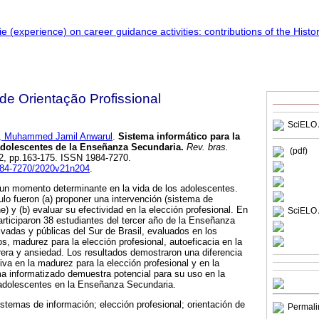
 de Orientação Profissional
SciELO 
 Muhammed Jamil Anwarul
.
Sistema informático para la
 adolescentes de la Enseñanza Secundaria
.
Rev. bras.
(pdf)
 2, pp.163-175. ISSN 1984-7270.
1984-7270/2020v21n204
.
 un momento determinante en la vida de los adolescentes.
ulo fueron (a) proponer una intervención (sistema de
ne) y (b) evaluar su efectividad en la elección profesional. En
SciELO 
rticiparon 38 estudiantes del tercer año de la Enseñanza
vadas y públicas del Sur de Brasil, evaluados en los
, madurez para la elección profesional, autoeficacia en la
era y ansiedad. Los resultados demostraron una diferencia
iva en la madurez para la elección profesional y en la
ema informatizado demuestra potencial para su uso en la
e adolescentes en la Enseñanza Secundaria.
sistemas de información; elección profesional; orientación de
Permali