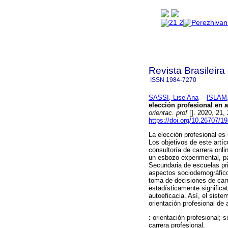
Revista Brasileira
ISSN
1984-7270
SASSI, Lise Ana
ISLAM,
elección profesional en
orientac. prof
[]. 2020, 21,
https://doi.org/10.26707/
La elección profesional es
Los objetivos de este artíc
consultoría de carrera onli
un esbozo experimental, pa
Secundaria de escuelas pri
aspectos sociodemográficos
toma de decisiones de carr
estadísticamente significat
autoeficacia. Así, el sist
orientación profesional d
:
orientación profesional; 
carrera profesional.