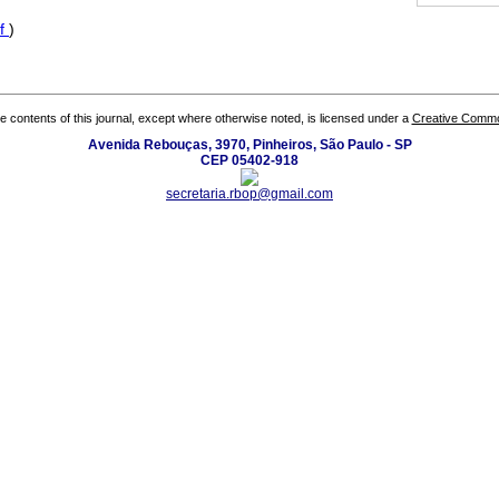
f
)
the contents of this journal, except where otherwise noted, is licensed under a
Creative Common
Avenida Rebouças, 3970, Pinheiros, São Paulo - SP
CEP 05402-918
secretaria.rbop@gmail.com