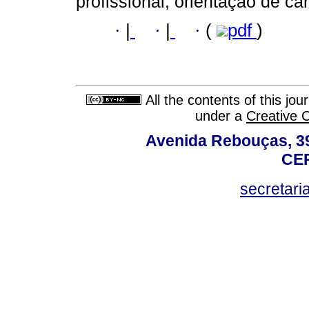
profissional; orientação de car
·
|
·
|
·
(
pdf
)
All the contents of this jo
under a
Creative 
Avenida Rebouças, 39
CEP
secretar