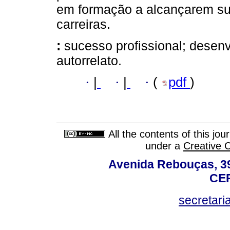
em formação a alcançarem s
carreiras.
:
sucesso profissional; desenv
autorrelato.
·
|
·
|
·
(
pdf
)
All the contents of this jo
under a
Creative 
Avenida Rebouças, 39
CEP
secretar