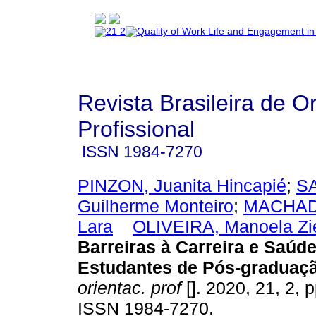
Revista Brasileira de O
Profissional
ISSN
1984-7270
PINZON, Juanita Hincapié
;
S
Guilherme Monteiro
;
MACHADO
Lara
OLIVEIRA, Manoela Zie
Barreiras à Carreira e Saúd
Estudantes de Pós-graduaç
orientac. prof
[]. 2020, 21, 2, 
ISSN 1984-7270.