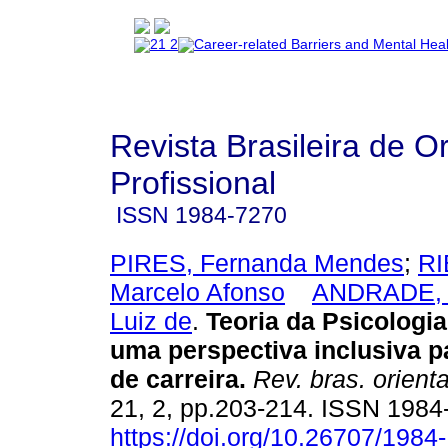
Revista Brasileira de O
Profissional
ISSN
1984-7270
PIRES, Fernanda Mendes
;
RI
Marcelo Afonso
ANDRADE, 
Luiz de
.
Teoria da Psicologia
uma perspectiva inclusiva p
de carreira
.
Rev. bras. orienta
21, 2, pp.203-214. ISSN 198
https://doi.org/10.26707/1984-