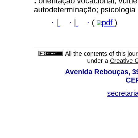
:
orientação vocacional; vulner
autodeterminação; psicologia 
·
|
·
|
·
(
pdf
)
All the contents of this jo
under a
Creative 
Avenida Rebouças, 39
CEP
secretar