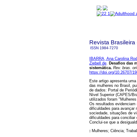
Revista Brasileira
ISSN
1984-7270
IBARRA, Ana Carolina Rod
Ziebell de
.
Desafios das m
sistemática
.
Rev. bras. ori
https://doi.org/10.26707/
Este artigo apresenta uma 
das mulheres no Brasil, p
de dados: Portal de Perió
Nível Superior (CAPES/Bra
utilizados foram "Mulheres
Os resultados evidenciam 
dificuldades para avançar n
sociedade, situações de vi
dificuldades para conciliar
Conclui-se que a desiguald
:
Mulheres; Ciência; Traba