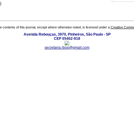
)
the contents of this journal, except where otherwise noted, is licensed under a
Creative Common
Avenida Rebouças, 3970, Pinheiros, São Paulo - SP
CEP 05402-918
secretaria.rbop@gmail.com