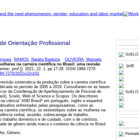
 de Orientação Profissional
SciELO 
ríguez
;
RAMOS, Natália Baptista
OLIVEIRA, Manoela
ulheres na carreira científica no Brasil: uma revisão
(pdf)
entac. prof
[]. 2021, 22, 1, pp.17-28. ISSN 1984-7270.
1984-7270/2021v22n102
.
revisão sistemática da produção sobre a carreira científica
ublicada no período de 2005 a 2019. Consultaram-se as bases
dicos da Coordenação de Aperfeiçoamento de Pessoal de
SciELO 
sil), Scielo, Web of Science e Scopus. Os descritores
 na ciência" AND Brasil* em português, inglês e espanhol.
desafios enfrentados pelas pesquisadoras, como as
a carreira científica, os estereótipos sobre as mulheres na
olência verbal, assédio, sobrecarrega de trabalho,
 o trabalho doméstico e de cuidado, com o de cientista.
ade de gênero ainda marca o contexto da ciência no Brasil.
lho; Gênero.
Permali