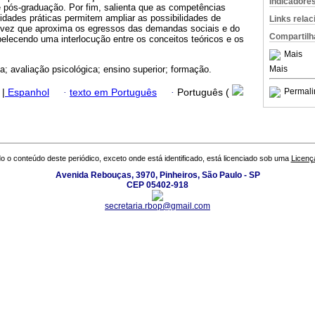
Indicadore
 pós-graduação. Por fim, salienta que as competências
vidades práticas permitem ampliar as possibilidades de
Links rela
a vez que aproxima os egressos das demandas sociais e do
Compartilh
elecendo uma interlocução entre os conceitos teóricos e os
Mais
Mais
ia; avaliação psicológica; ensino superior; formação.
Permali
|
Espanhol
·
texto em Português
·
Português (
o o conteúdo deste periódico, exceto onde está identificado, está licenciado sob uma
Licenç
Avenida Rebouças, 3970, Pinheiros, São Paulo - SP
CEP 05402-918
secretaria.rbop@gmail.com