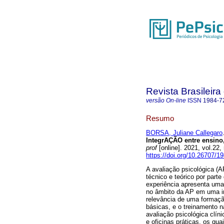
Revista Brasileira
versão On-line
ISSN
1984-7
Resumo
BORSA, Juliane Callegaro
IntegrAÇÃO entre ensino,
prof
[online]. 2021, vol.22
https://doi.org/10.26707/
A avaliação psicológica (A
técnico e teórico por part
experiência apresenta uma
no âmbito da AP em uma ins
relevância de uma formação
básicas, e o treinamento 
avaliação psicológica clíni
e oficinas práticas, os qu