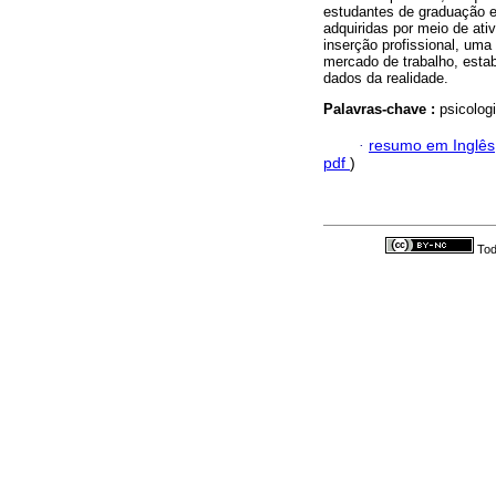
estudantes de graduação e
adquiridas por meio de ati
inserção profissional, um
mercado de trabalho, estab
dados da realidade.
Palavras-chave :
psicolog
·
resumo em Inglês
pdf
)
Tod