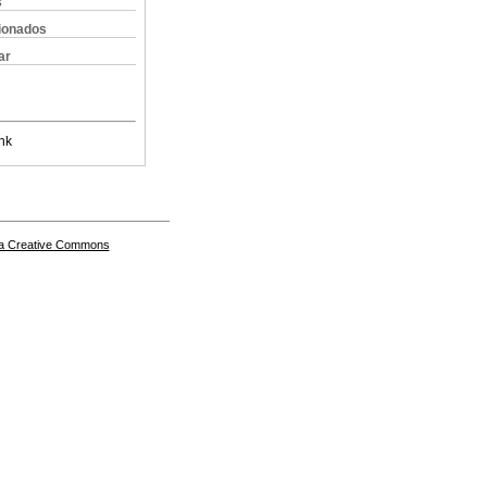
s
cionados
ar
nk
a Creative Commons