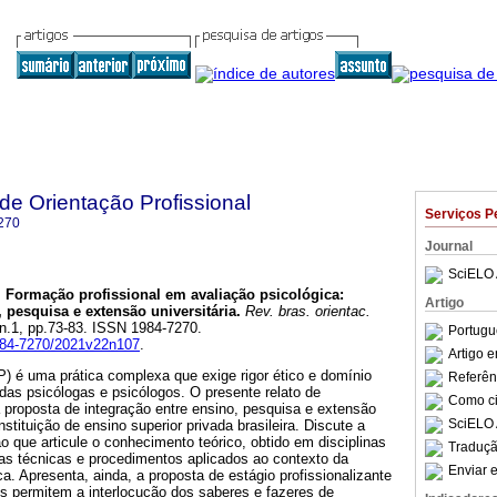
 de Orientação Profissional
Serviços P
270
Journal
SciELO 
.
Formação profissional em avaliação psicológica:
Artigo
 pesquisa e extensão universitária
.
Rev. bras. orientac.
, n.1, pp.73-83. ISSN 1984-7270.
Portugu
1984-7270/2021v22n107
.
Artigo 
P) é uma prática complexa que exige rigor ético e domínio
Referên
e das psicólogas e psicólogos. O presente relato de
Como cit
 proposta de integração entre ensino, pesquisa e extensão
SciELO 
tituição de ensino superior privada brasileira. Discute a
 que articule o conhecimento teórico, obtido em disciplinas
Traduçã
nas técnicas e procedimentos aplicados ao contexto da
Enviar e
ca. Apresenta, ainda, a proposta de estágio profissionalizante
ais permitem a interlocução dos saberes e fazeres de