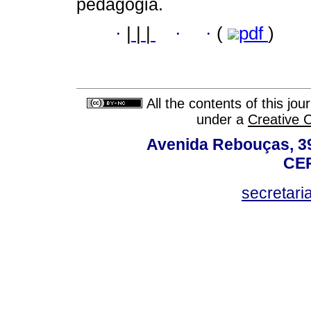
pedagogia.
·
|
|
|
·
·
(
pdf
)
All the contents of this jo
under a
Creative 
Avenida Rebouças, 39
CEP
secretar