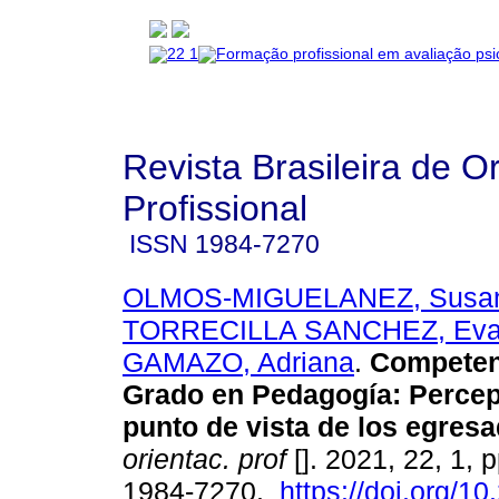
Revista Brasileira de O
Profissional
ISSN
1984-7270
OLMOS-MIGUELANEZ, Susa
TORRECILLA SANCHEZ, Eva
GAMAZO, Adriana
.
Competen
Grado en Pedagogía: Percep
punto de vista de los egres
orientac. prof
[]. 2021, 22, 1, 
1984-7270.
https://doi.org/1